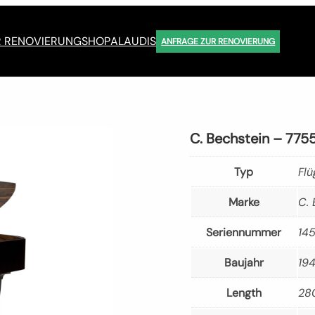
R RENOVIERUNG
SHOP
ALAUDIS
ANFRAGE ZUR RENOVIERUNG
C. Bechstein – 775
Typ
Flü
Marke
C. 
Seriennummer
145
Baujahr
19
Length
28