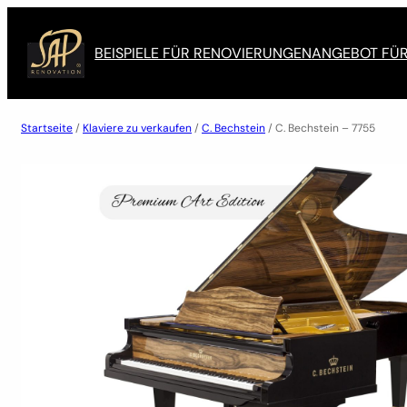
Zum
Inhalt
BEISPIELE FÜR RENOVIERUNGEN
ANGEBOT FÜ
springen
Startseite
/
Klaviere zu verkaufen
/
C. Bechstein
/ C. Bechstein – 7755