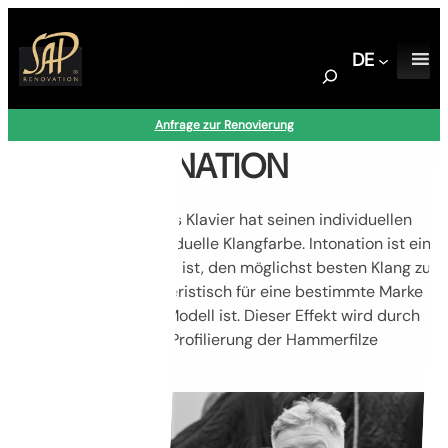
Zum
Inhalt
DE
springen
S
e
a
Anfrage zur Renovierung
r
FINAL INTONATION
c
h
Jeder Flügel und jedes Klavier hat seinen individuellen
Klang und seine individuelle Klangfarbe. Intonation ist ein
Prozeß, dessen Ziel es ist, den möglichst besten Klang zu
erhalten, der charakteristisch für eine bestimmte Marke
und ein bestimmtes Modell ist. Dieser Effekt wird durch
das Stechen und die Profilierung der Hammerfilze
erreicht.