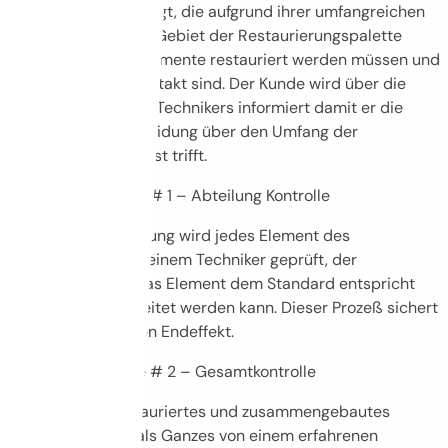
Technikern besichtigt, die aufgrund ihrer umfangreichen
Erfahrung auf dem Gebiet der Restaurierungspalette
beraten, welche Elemente restauriert werden müssen und
welche Elemente intakt sind. Der Kunde wird über die
Empfehlungen des Technikers informiert damit er die
endgültige Entscheidung über den Umfang der
Restaurierung selbst trifft.
Qualitätskontrolle # 1 – Abteilung Kontrolle
Bei einer Renovierung wird jedes Element des
Instrumentes von einem Techniker geprüft, der
entscheidet, ob das Element dem Standard entspricht
und weiterverarbeitet werden kann. Dieser Prozeß sichert
den bestmöglichen Endeffekt.
Qualitätskontrolle # 2 – Gesamtkontrolle
Ein komplett restauriertes und zusammengebautes
Instrument wird als Ganzes von einem erfahrenen