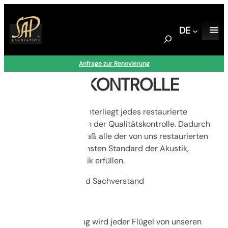
Zum
Inhalt
DE
springen
S
e
a
Anfrage zur Renovierung
r
QUALITÄTSKONTROLLE
c
h
Bei SAP Renovation unterliegt jedes restaurierte
Instrument drei Stufen der Qualitätskontrolle. Dadurch
wird sichergestellt, daß alle der von uns restaurierten
Instrumente den höchsten Standard der Akustik,
Mechanik und Ästhetik erfüllen.
Qualitätskontrolle und Sachverstand
Fachexpertise
Vor der Restaurierung wird jeder Flügel von unseren