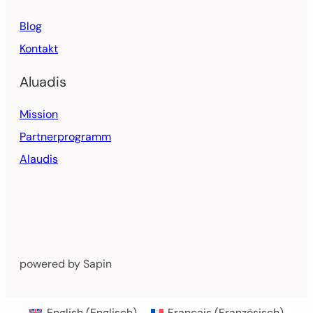
Blog
Kontakt
Aluadis
Mission
Partnerprogramm
Alaudis
powered by Sapin
English
(
Englisch
)
Français
(
Französisch
)