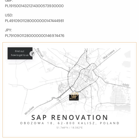
GBP:
PL​19​1500​1432​1214​3005​7393​0000
USD:
PL​49​1090​1128​0000​0001​4744​4981
JPY:
PL​79​1090​1128​0000​0001​4697​4476