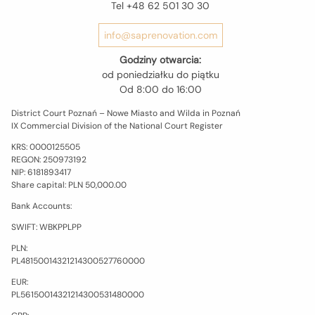
Tel +48 62 501 30 30
info@saprenovation.com
Godziny otwarcia:
od poniedziałku do piątku
Od 8:00 do 16:00
District Court Poznań – Nowe Miasto and Wilda in Poznań
IX Commercial Division of the National Court Register
KRS: 0000​125​505
REGON: 2509​731​92
NIP: 618​189​34​17
Share capital: PLN 50,000.00
Bank Accounts:
SWIFT: WBKP​PLPP
PLN:
PL​48​1500​1432​1214​3005​2776​0000
EUR:
PL​56​1500​1432​1214​3005​3148​0000