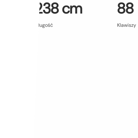
238 cm
88
Długość
Klawiszy