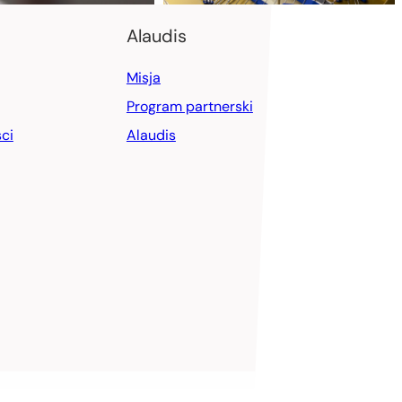
Alaudis
Misja
Program partnerski
ci
Alaudis