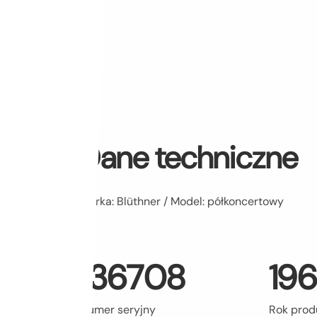
Dane techniczne
Marka: Blüthner / Model: półkoncertowy
136708
19
Numer seryjny
Rok prod