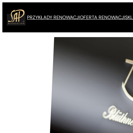
Przejdź
do
PRZYKŁADY RENOWACJI
OFERTA RENOWACJI
SKL
treści