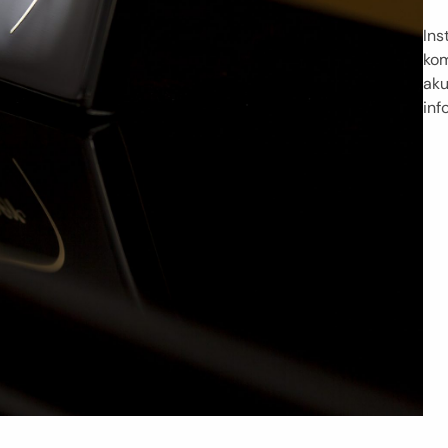
Ins
kom
aku
inf