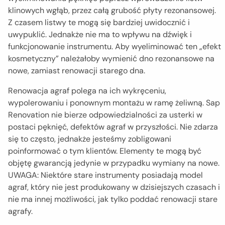
klinowych wgłąb, przez całą grubość płyty rezonansowej.
Z czasem listwy te mogą się bardziej uwidocznić i
uwypuklić. Jednakże nie ma to wpływu na dźwięk i
funkcjonowanie instrumentu. Aby wyeliminować ten „efekt
kosmetyczny” należałoby wymienić dno rezonansowe na
nowe, zamiast renowacji starego dna.
Renowacja agraf polega na ich wykręceniu,
wypolerowaniu i ponownym montażu w ramę żeliwną. Sap
Renovation nie bierze odpowiedzialności za usterki w
postaci pęknięć, defektów agraf w przyszłości. Nie zdarza
się to często, jednakże jesteśmy zobligowani
poinformować o tym klientów. Elementy te mogą być
objętę gwarancją jedynie w przypadku wymiany na nowe.
UWAGA: Niektóre stare instrumenty posiadają model
agraf, który nie jest produkowany w dzisiejszych czasach i
nie ma innej możliwości, jak tylko poddać renowacji stare
agrafy.