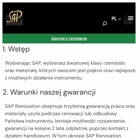
PL
S
e
a
Zapytaj o renowacje
r
1. Wstęp
c
h
Wybierając SAP, wybierasz światowej klasy rzemiosło
oraz materiały, których owocem jest piękno oraz najlepsze
z możliwych działanie instrumentu.
2. Warunki naszej gwarancji
SAP Renovation obejmuje trzyletnią gwarancją prace oraz
materiały użyte podczas renowacji lub odbudowy
Państwa instrumentu. Istnieje możliwość rozszerzenia
gwarancji na kolejne 2 lata odpłatnie, poprzez kontakt z
działem handlowym. W tym okresie SAP Renovation