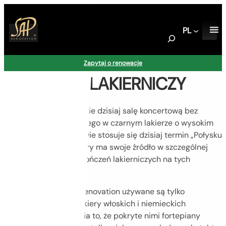
Przejdź
do
PL
treści
S
e
a
Zapytaj o renowacje
r
WARSZTAT LAKIERNICZY
c
h
Trudno wyobrazić sobie dzisiaj salę koncertową bez
fortepianu koncertowego w czarnym lakierze o wysokim
połysku. W meblarstwie stosuje się dzisiaj termin „Połysku
Fortepianowego”, który ma swoje źródło w szczególnej
jakości czarnych wykończeń lakierniczych na tych
instrumentach.
W Lakierniach SAP Renovation używane są tylko
najwyższej jakości lakiery włoskich i niemieckich
producentów. Sprawia to, że pokryte nimi fortepiany