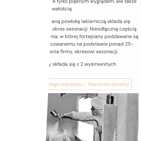
charakteryzują się nie tylko pięknym wyglądem, ale także
bezkonkurencyjną trwałością.
Na doskonale wykonaną powłokę lakierniczą składa się
również odpowiedni okres sezonacji. Nieodłączną częścią
lakierni jest sezonarnia, w której fortepiany poddawane są
optymalnemu, opracowanemu na podstawie ponad 25-
letniego doświadczenia firmy, okresowi sezonacji.
Warsztat lakierniczy składa się z 2 wyśmienitych
lakierników.
Przejdź do następnego warsztau – Warsztatu korekty