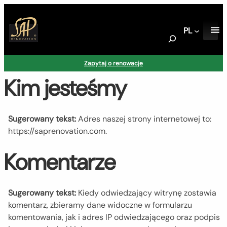
PL
S
e
a
Zapytaj o renowacje
r
Kim jesteśmy
c
h
Sugerowany tekst:
Adres naszej strony internetowej to:
https://saprenovation.com.
Komentarze
Sugerowany tekst:
Kiedy odwiedzający witrynę zostawia
komentarz, zbieramy dane widoczne w formularzu
komentowania, jak i adres IP odwiedzającego oraz podpis