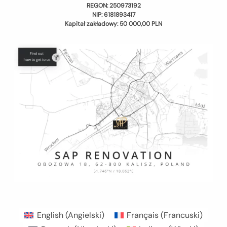
REGON: 250973192
NIP: 6181893417
Kapitał zakładowy: 50 000,00 PLN
English
(
Angielski
)
Français
(
Francuski
)