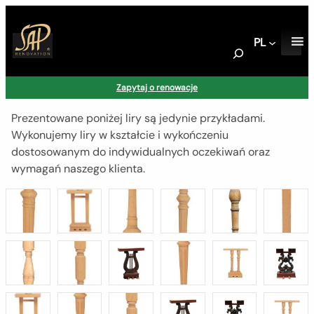
PL
S
e
a
Zapytaj o renowacje
r
c
Prezentowane poniżej liry są jedynie przykładami.
h
Wykonujemy liry w kształcie i wykończeniu
dostosowanym do indywidualnych oczekiwań oraz
wymagań naszego klienta.