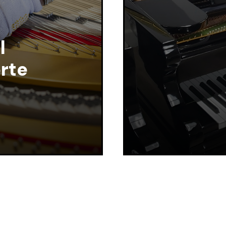
l
rte