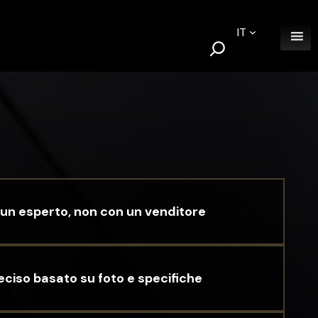
IT
S
e
a
r
c
h
un esperto, non con un venditore
eciso basato su foto e specifiche