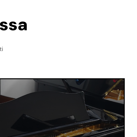
essa
i