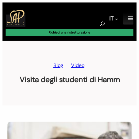
Vai
al
IT
contenuto
S
e
Richiedi una ristrutturazione
a
r
c
h
Blog
Video
Visita degli studenti di Hamm