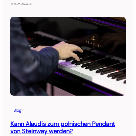
2026-07-20
.
admin
Blog
Kann Alaudis zum polnischen Pendant
von Steinway werden?