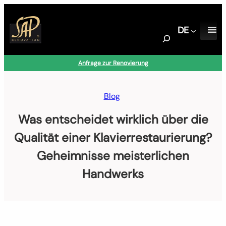
Zum
Inhalt
DE
springen
S
e
a
Anfrage zur Renovierung
r
c
h
Blog
Was entscheidet wirklich über die
Qualität einer Klavierrestaurierung?
Geheimnisse meisterlichen
Handwerks