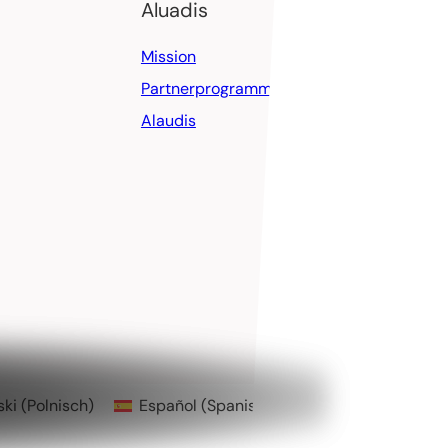
Aluadis
Mission
Partnerprogramm
Alaudis
ski
(
Polnisch
)
Español
(
Spanisch
)