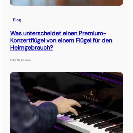
Blog
Was unterscheidet einen Premium-
Konzertflügel von einem Flügel für den
Heimgebrauch?
2026-07-20
.
admin