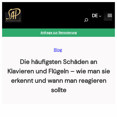
Zum
Inhalt
DE
springen
S
e
a
Anfrage zur Renovierung
r
c
h
Blog
Die häufigsten Schäden an
Klavieren und Flügeln – wie man sie
erkennt und wann man reagieren
sollte