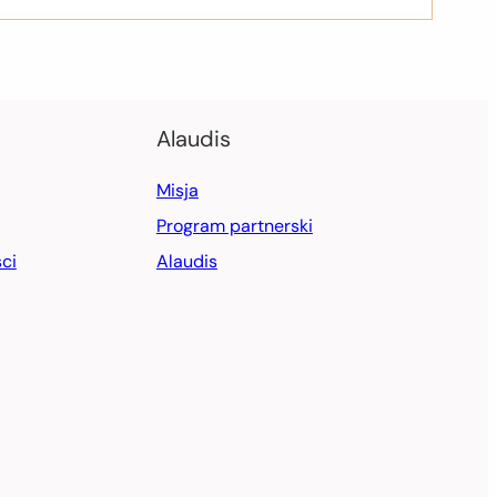
Alaudis
Misja
Program partnerski
ci
Alaudis