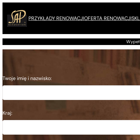
Przejdź
do
PRZYKŁADY RENOWACJI
OFERTA RENOWACJI
SKL
treści
Wypełn
Twoje imię i nazwisko:
Kraj: