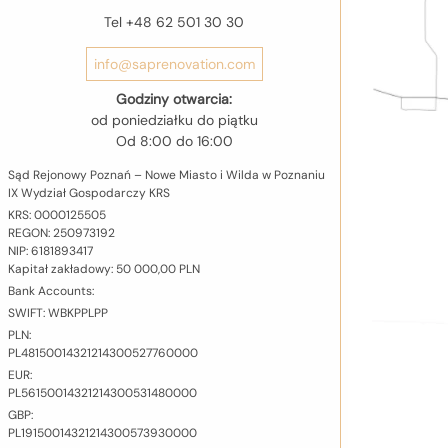
Tel +48 62 501 30 30
info@saprenovation.com
Godziny otwarcia:
od poniedziałku do piątku
Od 8:00 do 16:00
Sąd Rejonowy Poznań – Nowe Miasto i Wilda w Poznaniu
IX Wydział Gospodarczy KRS
KRS: 0000​125​505
REGON: 2509​731​92
NIP: 618​189​34​17
Kapitał zakładowy: 50 000,00 PLN
Bank Accounts:
SWIFT: WBKP​PLPP
PLN:
PL​48​1500​1432​1214​3005​2776​0000
EUR:
PL​56​1500​1432​1214​3005​3148​0000
GBP:
PL​19​1500​1432​1214​3005​7393​0000