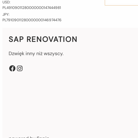
USD:
PL​49​1090​1128​0000​0001​4744​4981
JPY:
PL​79​1090​1128​0000​0001​4697​4476
SAP RENOVATION
Dzwięk inny niż wszyscy.
Facebook
Instagram