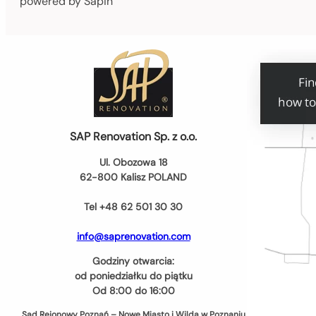
powered by Sapin
SAP Renovation Sp. z o.o.
Ul. Obozowa 18
62-800 Kalisz POLAND
Tel +48 62 501 30 30
info@saprenovation.com
Godziny otwarcia:
od poniedziałku do piątku
Od 8:00 do 16:00
Sąd Rejonowy Poznań – Nowe Miasto i Wilda w Poznaniu