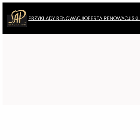
Przejdź
do
PRZYKŁADY RENOWACJI
OFERTA RENOWACJI
SKL
treści