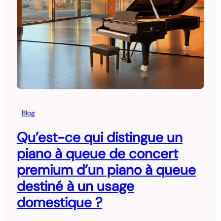
Blog
Qu’est-ce qui distingue un
piano à queue de concert
premium d’un piano à queue
destiné à un usage
domestique ?