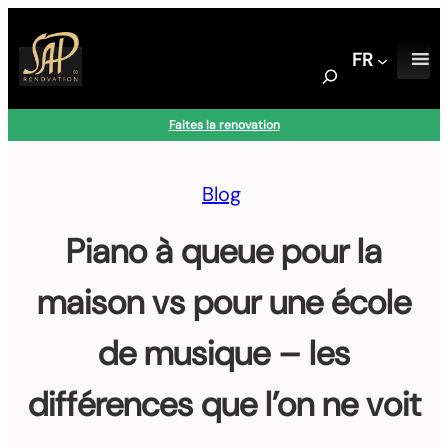
Aller
au
FR
contenu
S
e
a
Faites la renovation
r
c
h
Blog
Piano à queue pour la
maison vs pour une école
de musique – les
différences que l’on ne voit