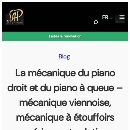
Aller
au
FR
contenu
S
e
a
Faites la renovation
r
c
h
Blog
La mécanique du piano
droit et du piano à queue –
mécanique viennoise,
mécanique à étouffoirs