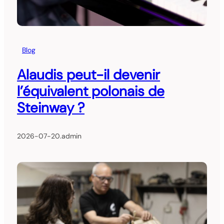
Blog
Alaudis peut-il devenir
l’équivalent polonais de
Steinway ?
2026-07-20
.
admin