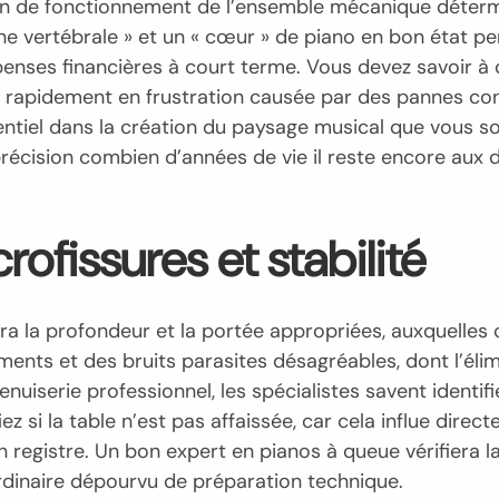
on de fonctionnement de l’ensemble mécanique détermin
 vertébrale » et un « cœur » de piano en bon état perm
ses financières à court terme. Vous devez savoir à qu
s rapidement en frustration causée par des pannes cons
entiel dans la création du paysage musical que vous sou
cision combien d’années de vie il reste encore aux 
ofissures et stabilité
ura la profondeur et la portée appropriées, auxquelles
ments et des bruits parasites désagréables, dont l’élim
uiserie professionnel, les spécialistes savent identifie
fiez si la table n’est pas affaissée, car cela influe di
 registre. Un bon expert en pianos à queue vérifiera la
ordinaire dépourvu de préparation technique.