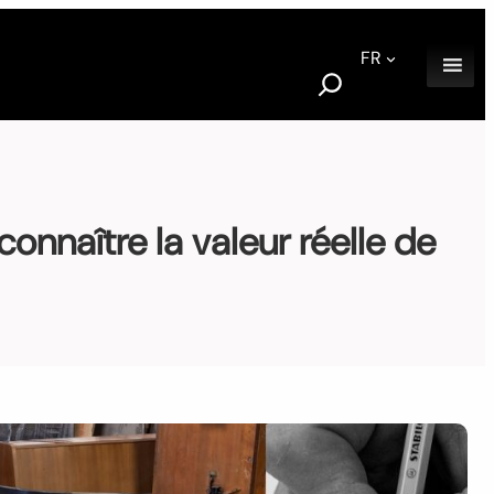
FR
S
e
a
r
c
h
nnaître la valeur réelle de