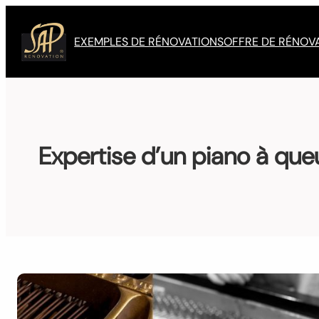
Aller
au
EXEMPLES DE RÉNOVATIONS
OFFRE DE RÉNOV
contenu
Expertise d’un piano à que