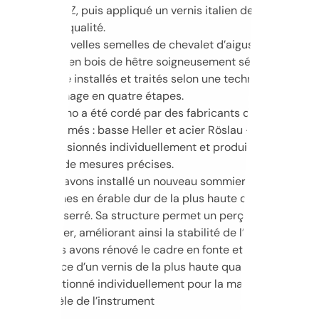
STRUNZ, puis appliqué un vernis italien de la plus
haute qualité.
De nouvelles semelles de chevalet d’aigus et de
basse en bois de hêtre soigneusement sélectionnés
ont été installés et traités selon une technique de
façonnage en quatre étapes.
Le piano a été cordé par des fabricants de cordes
renommés : basse Heller et acier Röslau – tous
dimensionnés individuellement et produits sur la
base de mesures précises.
Nous avons installé un nouveau sommier à cinq
couches en érable dur de la plus haute qualité au
grain serré. Sa structure permet un perçage solide et
régulier, améliorant ainsi la stabilité de l’accord
Nous avons rénové le cadre en fonte et recouvert sa
surface d’un vernis de la plus haute qualité,
sélectionné individuellement pour la marque et le
modèle de l’instrument