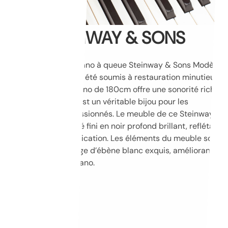
STEINWAY & SONS
Cet exceptionnel piano à queue Steinway & Sons Modèle
O, fabriqué en 1911, a été soumis à restauration minutieuse
et complète . Ce piano de 180cm offre une sonorité riche
et résonnante et il est un véritable bijou pour les
musiciens et les passionnés. Le meuble de ce Steinway &
Sons Modèle O a été fini en noir profond brillant, reflétant
élégance et sophistication. Les éléments du meuble sont
plaqués d’un placage d’ébène blanc exquis, améliorant
l’attrait visuel du piano.