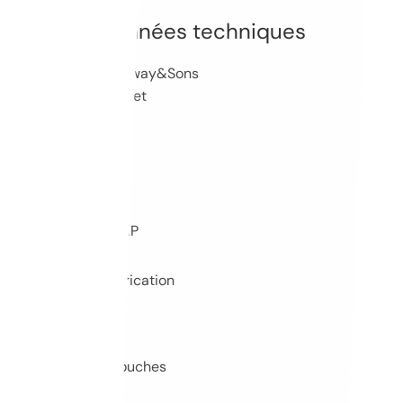
Données techniques
Marque : Steinway&Sons
Modèle : Cabinet
10335
Numéro de SAP
1911
Année de fabrication
180 cm
Longueur
88
Nombre de touches