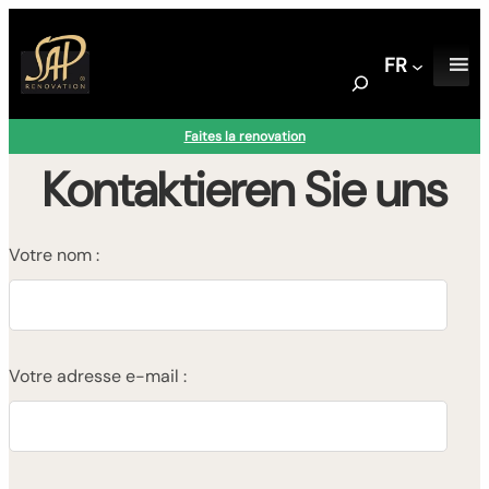
Aller
au
FR
contenu
S
e
a
Faites la renovation
r
Kontaktieren Sie uns
c
h
Votre nom :
Votre adresse e-mail :