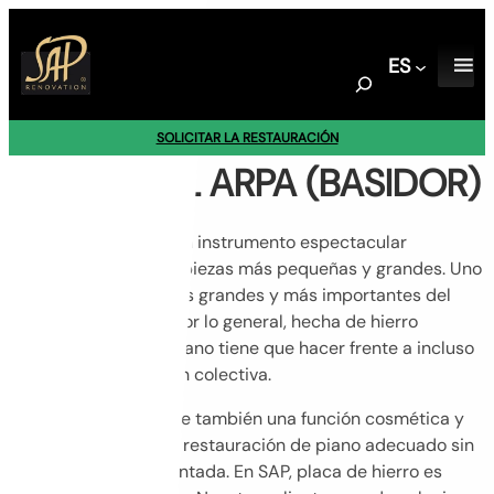
Saltar
al
ES
contenido
S
e
a
SOLICITAR LA RESTAURACIÓN
r
TALLER DEL ARPA (BASIDOR)
c
h
El piano de cola es un instrumento espectacular
construido de miles piezas más pequeñas y grandes. Uno
de los elementos más grandes y más importantes del
piano es su marco. Por lo general, hecha de hierro
fundido, marco de piano tiene que hacer frente a incluso
30.000 kg de tensión colectiva.
Marco de hierro tiene también una función cosmética y
es difícil imaginar la restauración de piano adecuado sin
placa bellamente pintada. En SAP, placa de hierro es