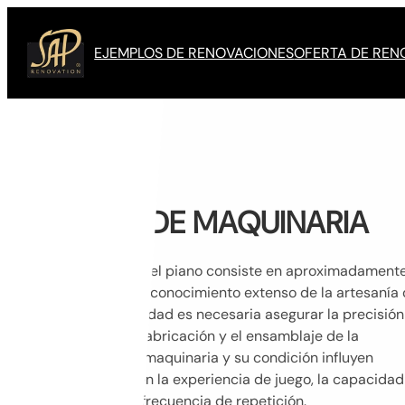
Saltar
al
EJEMPLOS DE RENOVACIONES
OFERTA DE REN
contenido
TALLER DE MAQUINARIA
La maquinaria del piano consiste en aproximadamente
000 piezas y el conocimiento extenso de la artesanía 
piano y la habilidad es necesaria asegurar la precisión
deseada en la fabricación y el ensamblaje de la
maquinaria. La maquinaria y su condición influyen
directamente en la experiencia de juego, la capacidad
respuesta y la frecuencia de repetición.