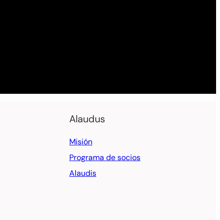
Alaudus
Misión
Programa de socios
Alaudis