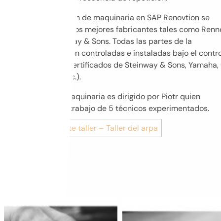
La restauración de maquinaria en SAP Renovtion se
combina con los mejores fabricantes tales como Renne
Abel o Steinway & Sons. Todas las partes de la
maquinaria son controladas e instaladas bajo el contro
de técnicos certificados de Steinway & Sons, Yamaha, 
Bechstein, etc.).
El taller de maquinaria es dirigido por Piotr quien
supervisa el trabajo de 5 técnicos experimentados.
Ir al siguiente taller – Taller del arpa