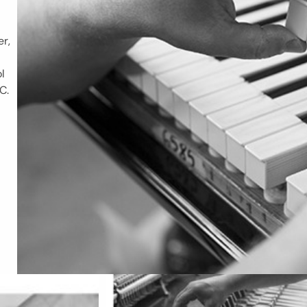
r,
l
C.